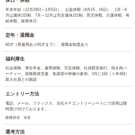
休日・休暇
年末年始（12月29日～1月5日）、お盆休暇（8月15，16日）、1月～6
月は週休2日制、7月～12月は完全週休2日制、育児休暇、介護休暇、有
給休暇、振替休日
定年・退職金
60才（再雇用あり65才まで）、退職金制度あり
福利厚生
社会保険、厚生年金、雇用保険、労災保険、社員慰安旅行、焼き肉パ
ーティー、資格取得支援、各講習や研修の参加、3月に1回（１年4回）
新入社員との面談
エントリー方法
電話、メール、ファックス、当社ＨＰエントリーシートにて採用は随
時受け付けております。
面接担当 水谷
選考方法