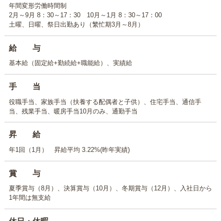
年間変形労働時間制
2月～9月 8：30～17：30 10月～1月 8：30～17：00
土曜、日曜、祭日出勤あり（繁忙期3月～8月）
給 与
基本給（固定給+勤続給+職能給）、実績給
手 当
役職手当、家族手当（扶養する配偶者と子供）、住宅手当、通信手
当、残業手当、暖房手当10月のみ、通勤手当
昇 給
年1回（1月） 昇給平均 3.22%(昨年実績)
賞 与
夏季賞与（8月）、決算賞与（10月）、冬期賞与（12月）、入社日から
1年間は無支給